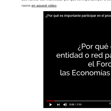
raons
en aquest video
.