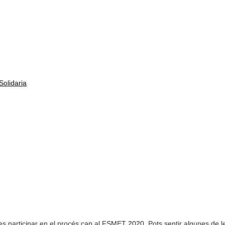
olidaria
es participar en el procés cap al FSMET 2020. Pots sentir algunes de l