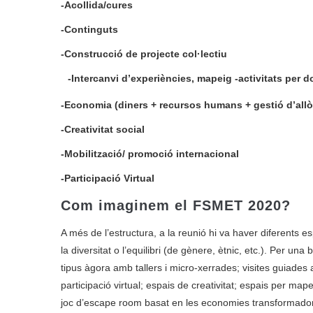
-Acollida/cures
-Continguts
-Construcció de projecte col·lectiu
-Intercanvi d’experiències, mapeig
-activitats per 
-Economia (diners + recursos humans + gestió d’allò 
-Creativitat social
-Mobilització/ promoció internacional
-Participació Virtual
Com imaginem el FSMET 2020?
A més de l’estructura, a la reunió hi va haver diferents
la diversitat o l’equilibri (de gènere, ètnic, etc.). Per u
tipus àgora amb tallers i micro-xerrades; visites guiades
participació virtual; espais de creativitat; espais per mape
joc d’escape room basat en les economies transformado