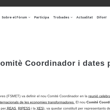
GACIÓ
IPAL
Sobre el Fòrum
Participa
Trobades
Actualitat
Difon!
omitè Coordinador i dates 
res (FSMET) va definir el nou Comité Coordinador en la
reunió celebra
nternacionals de les economies transformadores.
El nou
Comité Coord
 per
REAS
,
RIPESS
i la
XES
), va quedar constituït per representants d