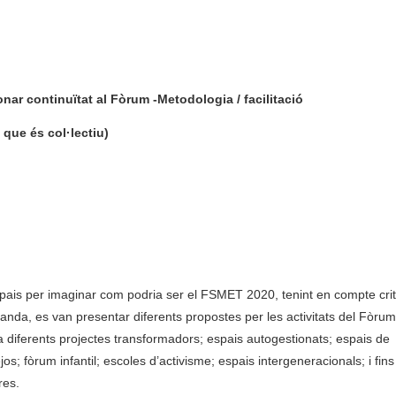
donar continuïtat al Fòrum
-Metodologia / facilitació
que és col·lectiu)
 espais per imaginar com podria ser el FSMET 2020, tenint en compte cri
na banda, es van presentar diferents propostes per les activitats del Fòru
 a diferents projectes transformadors; espais autogestionats; espais de
jos; fòrum infantil; escoles d’activisme; espais intergeneracionals; i fins 
res.