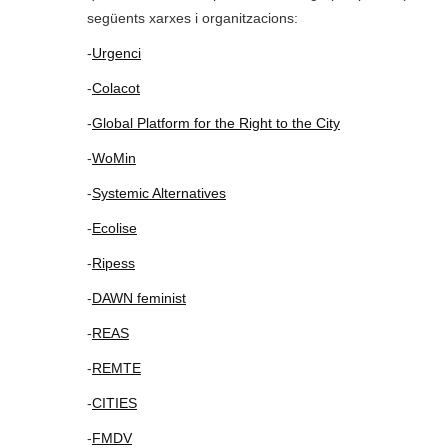
següents xarxes i organitzacions:
-
Urgenci
-
Colacot
-
Global Platform for the Right to the City
-
WoMin
-
Systemic Alternatives
-
Ecolise
-
Ripess
-
DAWN feminist
-
REAS
-
REMTE
-
CITIES
-
FMDV