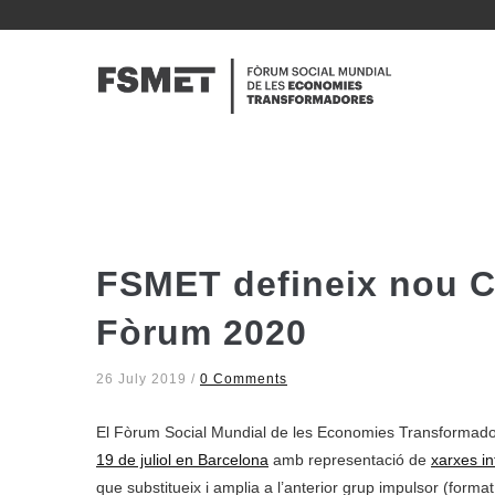
Vés
al
NAVE
contingut
PRINC
FSMET defineix nou C
Fòrum 2020
26 July 2019
/
0 Comments
El Fòrum Social Mundial de les Economies Transformado
19 de juliol en Barcelona
amb representació de
xarxes i
que substitueix i amplia a l’anterior grup impulsor (format