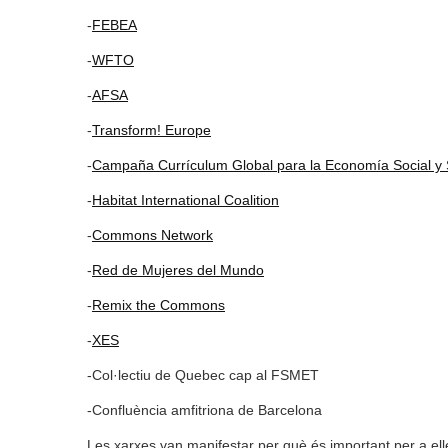
-
FEBEA
-
WFTO
-
AFSA
-
Transform! Europe
-
Campaña Currículum Global para la Economía Social y S
-
Habitat International Coalition
-
Commons Network
-
Red de Mujeres del Mundo
-
Remix the Commons
-
XES
-Col·lectiu de Quebec cap al FSMET
-Confluència amfitriona de Barcelona
Les xarxes van manifestar per què és important per a ell