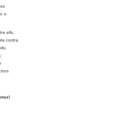
nes
er o
re ells,
ita contra
ils;
;
e
ctors
otes!