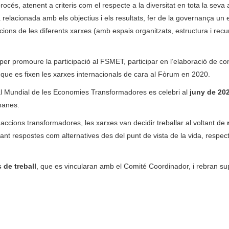
procés, atenent a criteris com el respecte a la diversitat en tota la seva 
 relacionada amb els objectius i els resultats, fer de la governança un 
tacions de les diferents xarxes (amb espais organitzats, estructura i recu
 per promoure la participació al FSMET, participar en l’elaboració de co
s
que es fixen les xarxes internacionals de cara al Fòrum en 2020.
ial Mundial de les Economies Transformadores es celebri al
juny de 20
manes.
 accions transformadores, les xarxes van decidir treballar al voltant de
tant respostes com alternatives des del punt de vista de la vida, respect
 de treball
, que es vincularan amb el Comité Coordinador, i rebran su