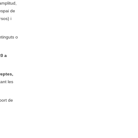
amplitud,
espai de
rsos) i
ntinguts o
20 a
reptes,
ant les
port de