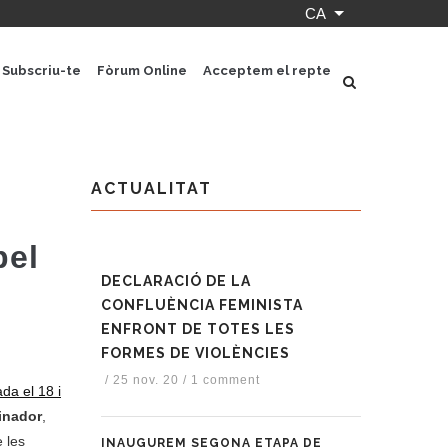
CA
Llista les accion
Subscriu-te
Fòrum Online
Acceptem el repte
ACTUALITAT
pel
DECLARACIÓ DE LA
CONFLUÈNCIA FEMINISTA
ENFRONT DE TOTES LES
FORMES DE VIOLÈNCIES
/
25 nov. 20
/
1 comment
da el 18 i
inador
,
e les
INAUGUREM SEGONA ETAPA DE