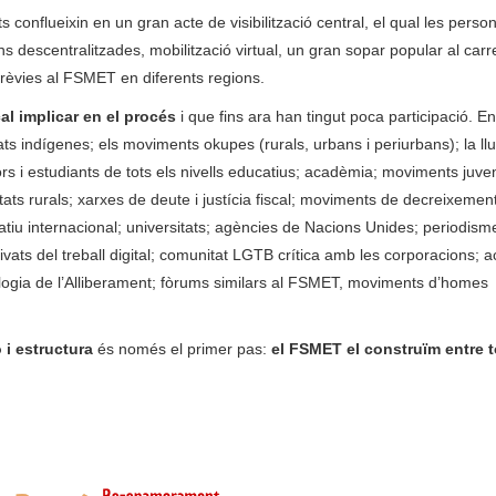
s conflueixin en un gran acte de visibilització central, el qual les perso
s descentralitzades, mobilització virtual, un gran sopar popular al carr
 prèvies al FSMET en diferents regions.
al implicar en el procés
i que fins ara han tingut poca participació. Ent
ts indígenes; els moviments okupes (rurals, urbans i periurbans); la llu
ors i estudiants de tots els nivells educatius; acadèmia; moviments juven
ts rurals; xarxes de deute i justícia fiscal; moviments de decreixement
tiu internacional; universitats; agències de Nacions Unides; periodism
ivats del treball digital; comunitat LGTB crítica amb les corporacions; a
Teologia de l’Alliberament; fòrums similars al FSMET, moviments d’homes
ó i estructura
és només el primer pas:
el FSMET el construïm entre t