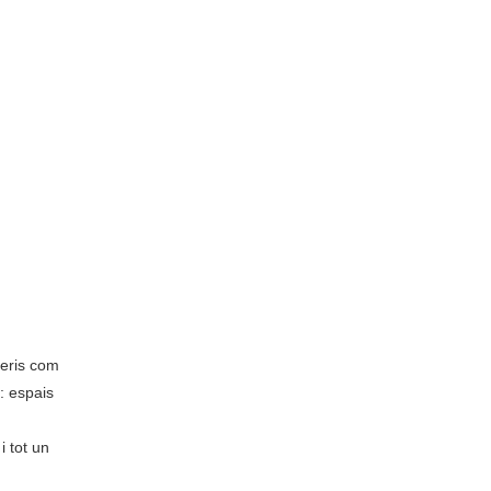
teris com
m: espais
i tot un