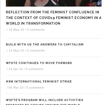
REFLECTION FROM THE FEMINIST CONFLUENCE IN
THE CONTEXT OF COVID19 FEMINIST ECONOMY IN A
WORLD IN TRANSFORMATION
/
16 May 20
/
0 comments
BUILD WITH US THE ANSWERS TO CAPITALISM
/
13 May 20
/
0 comments
WFSTE CONTINUES TO MOVE FORWARD
/
23 Apr 20
/
0 comments
#8M INTERNATIONAL FEMINIST STRIKE
/
06 Mar 20
/
0 comments
WSFTE’S PROGRAM WILL INCLUDE ACTIVITIES