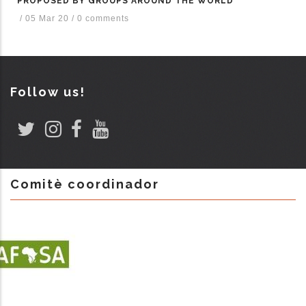
PROPOSED BY GROUPS AROUND THE WORLD
/
05 Mar 20
/
0 comments
Follow us!
Comitè coordinador