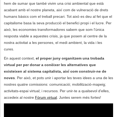
hem de sumar que també vivim una crisi ambiental que està
acabant amb el nostre planeta, així com de vulneració de drets
ditional actions
humans bàsics com el treball precari. Tot això es deu al fet que el
capitalisme basa la seva producció el benefici propi i el lucre. Per
això, les economies transformadores sabem que som l'única
resposta viable a aquestes crisis, ja que posem al centre de la
nostra activitat a les persones, el medi ambient, la vida i les
cures.
En aquest context,
el proper juny organitzem una trobada
virtual per per donar a conèixer les alternatives que
existeixen al sistema capitalista, així com construir-ne de
noves
. Per això, et pots unir i aportar les teves idees a una de les
nostres quatre comissions: comunicació; mobilització-mapeig;
activitats-espai virtual; i recursos. Per unir-te a qualsevol d'elles,
accedeix al nostre
Fòrum virtual
. Juntes serem més fortes!