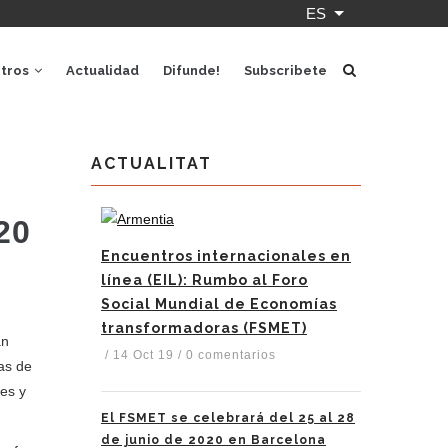
ES
Lista adicional 
tros
Actualidad
Difunde!
Subscribete
ACTUALITAT
20
Encuentros internacionales en
línea (EIL): Rumbo al Foro
Social Mundial de Economías
transformadoras (FSMET)
an
/
14 Oct 19
/
0 comentarios
tas de
es y
El FSMET se celebrará del 25 al 28
de junio de 2020 en Barcelona