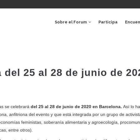
AVEGACIÓ
RINCIPAL
Sobre el Forum
Participa
Encuen
 del 25 al 28 de junio de 20
as se celebrará
del 25 al 28 de junio de 2020 en Barcelona.
Así lo h
lona, anfitriona del evento y que está integrada por un grupo de activis
economías feministas, soberanía alimentaria y agroecología, procomun
cas, entre otros).