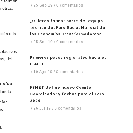
que forman
/
25 Sep 19
/
0 comentarios
 otras,
¿Quieres formar parte del equipo
técnico del Foro Social Mundial de
ción o la
las Economías Transformadoras?
/
25 Sep 19
/
0 comentarios
olectivos
Primeros pasos regionales hacia el
as, del
FSMET
/
19 Ago 19
/
0 comentarios
a vía al
FSMET define nuevo Comité
laneta .
Coordinador y fechas para el Foro
2020
mías
/
26 Jul 19
/
0 comentarios
ue
s,