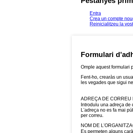
Pestanyes prim
Entra
Crea un compte nou
Reinicialitzeu la vo
Formulari d'ad
Omple aquest formulari 
Fent-ho, crearàs un usua
les vegades que sigui ne
ADREÇA DE CORREU 
Introduïu una adreça de c
L'adreça no es fa mai pú
per correu.
NOM DE L'ORGANITZA
Es permeten alguns caràcter