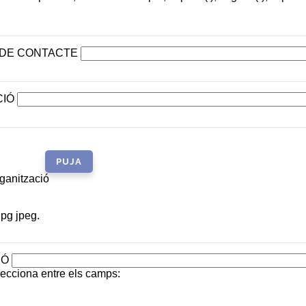
 DE CONTACTE
CIÓ
rganització
jpg jpeg.
IÓ
ecciona entre els camps: