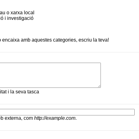
au o xarxa local
ó i investigació
o encaixa amb aquestes categories, escriu la teva!
tat i la seva tasca
eb externa, com
http://example.com
.