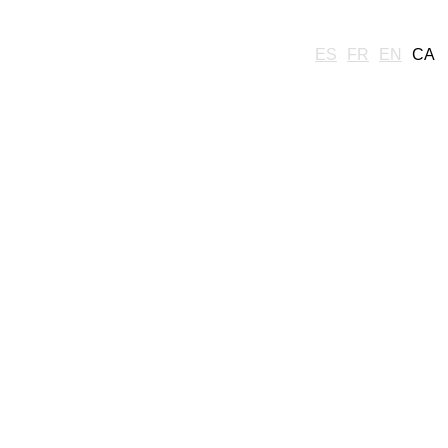
ES
FR
EN
CA