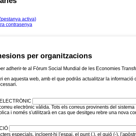
àries
(pestanya activa)
stra contrasenya
hesions per organitzacions
per adherir-te al Fòrum Social Mundial de les Economies Trans
ri en aquesta web, amb el que podràs actualitzar la informació d
cessari.
ELECTRÒNIC
orreu electrònic vàlida. Tots els correus provinents del sistema
blica i només s'utilitzarà en cas que desitgeu rebre una nova co
CIÓ
s especials, incloent-hi l'espai, el punt (.), el guió (-), l'apòstrof