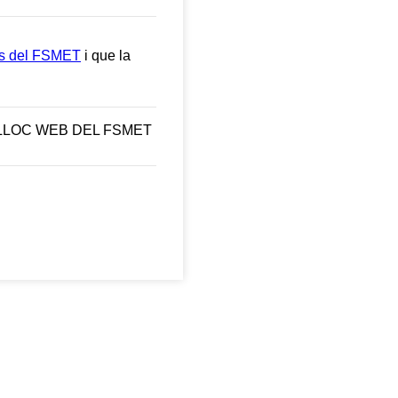
des del FSMET
i que la
LLOC WEB DEL FSMET