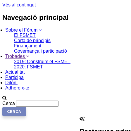
Vés al contingut
Navegació principal
Sobre el Fòrum
El FSMET
Carta de principis
Finançament
Governança i participació
Trobades
2019: Construïm el FSMET
2020: FSMET
Actualitat
Participa
Difòn!
Adhereix-te
Cerca