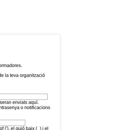
formadores.
e la teva organització
 seran enviats aquí.
ntrasenya o notificacions
 ('), el guió baix (_) i el