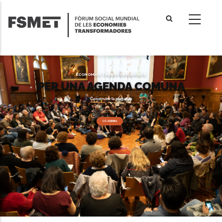
Vés
al
contingut
ECONOMIES TRANSFORMADORES
PER UNA AGENDA COMUNA
Construïm-la plegades
CO-AGENDA