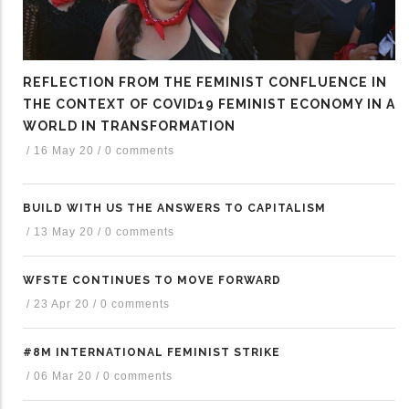
REFLECTION FROM THE FEMINIST CONFLUENCE IN
THE CONTEXT OF COVID19 FEMINIST ECONOMY IN A
WORLD IN TRANSFORMATION
/
16 May 20
/
0 comments
BUILD WITH US THE ANSWERS TO CAPITALISM
/
13 May 20
/
0 comments
WFSTE CONTINUES TO MOVE FORWARD
/
23 Apr 20
/
0 comments
#8M INTERNATIONAL FEMINIST STRIKE
/
06 Mar 20
/
0 comments