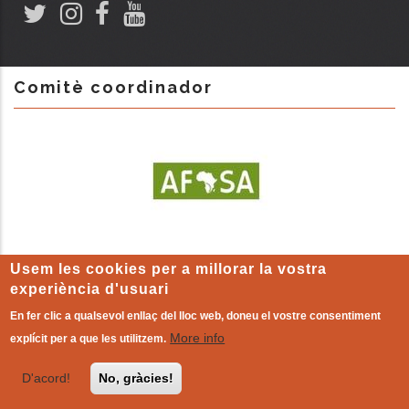
Comitè coordinador
Usem les cookies per a millorar la vostra
experiència d'usuari
En fer clic a qualsevol enllaç del lloc web, doneu el vostre consentiment
More info
explícit per a que les utilitzem.
AVIS LEGAL
-
Política de cookies
| L'altre món que ja existeix!
D'acord!
No, gràcies!