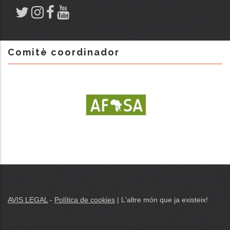
Comitè coordinador
AVIS LEGAL
-
Política de cookies
| L'altre món que ja existeix!