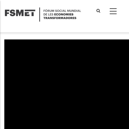
Vés
al
contingut