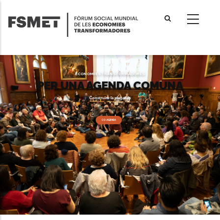
Vés
al
contingut
ECONOMIES TRANSFORMADORES
PER UNA AGENDA COMUNA
Construïm-la plegades
CO-AGENDA