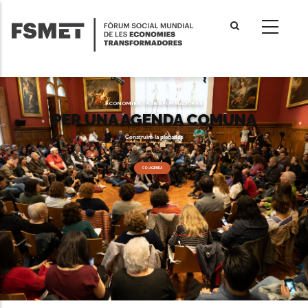
Vés
al
contingut
ECONOMIES TRANSFORMADORES
PER UNA AGENDA COMUNA
Construïm-la plegades
CO-AGENDA