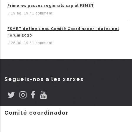
Primeres passes regionals cap al FSMET
/
19 ag. 19
/
1 comment
FSMET defineix nou Comitè Coordinador i dates pel
Fòrum 2020
/
26 jul. 19
/
1 comment
Segueix-nos a les xarxes
Comité coordinador