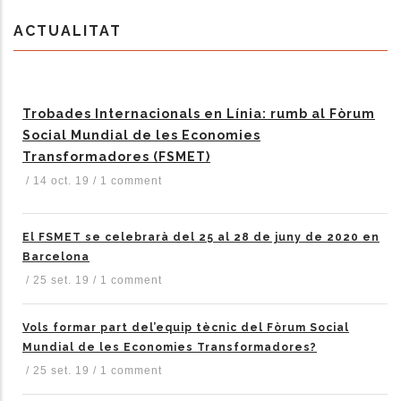
ACTUALITAT
Trobades Internacionals en Línia: rumb al Fòrum
Social Mundial de les Economies
Transformadores (FSMET)
/
14 oct. 19
/
1 comment
El FSMET se celebrarà del 25 al 28 de juny de 2020 en
Barcelona
/
25 set. 19
/
1 comment
Vols formar part del’equip tècnic del Fòrum Social
Mundial de les Economies Transformadores?
/
25 set. 19
/
1 comment