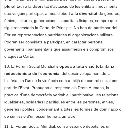
pluralitat
i a la diversitat d'actuació de les entitats i moviments
que vulguin participar, a més d'obert
a la diversitat
de gèneres,
ètnies, cultures, generacions i capacitats físiques, sempre que
sigui respectada la Carta de Principis. No han de participar del
Fòrum representacions partidàries ni organitzacions militars.
Podran ser convidats a participar, en caràcter personal,
governants i parlamentaris que assumeixin els compromisos
d'aquesta Carta.
10. El Fòrum Social Mundial
s'oposa a tota visió totalitària i
reduccionista de l'economia
, del desenvolupament de la
història, i a l'ús de la violéncia com a mitjà de control social per
part de l'Estat. Propugna el respecte als Drets Humans, la
pràctica d'una democràcia veritable i participativa, les relacions
igualitàries, solidàries i pacífiques entre les persones, ètnies,
gèneres i pobles, condemnant a totes les formes de dominació o
de sumissió d'un ésser humà a un altre.
11. El Fòrum Social Mundial, com a espai de debats, és un