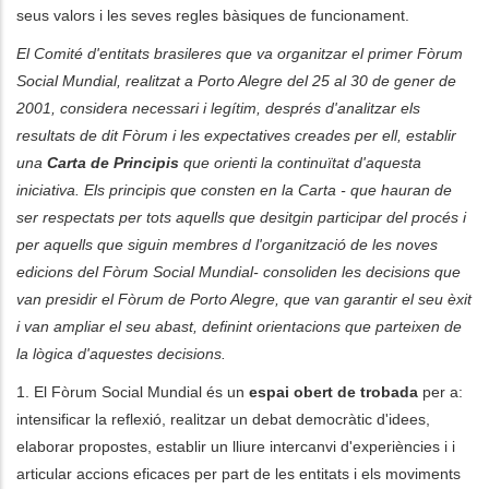
seus valors i les seves regles bàsiques de funcionament.
El Comité d'entitats brasileres que va organitzar el primer Fòrum
Social Mundial, realitzat a Porto Alegre del 25 al 30 de gener de
2001, considera necessari i legítim, després d'analitzar els
resultats de dit Fòrum i les expectatives creades per ell, establir
una
Carta de Principis
que orienti la continuïtat d'aquesta
iniciativa. Els principis que consten en la Carta - que hauran de
ser respectats per tots aquells que desitgin participar del procés i
per aquells que siguin membres d l'organització de les noves
edicions del Fòrum Social Mundial- consoliden les decisions que
van presidir el Fòrum de Porto Alegre, que van garantir el seu èxit
i van ampliar el seu abast, definint orientacions que parteixen de
la lògica d'aquestes decisions.
1. El Fòrum Social Mundial és un
espai obert de trobada
per a:
intensificar la reflexió, realitzar un debat democràtic d'idees,
elaborar propostes, establir un lliure intercanvi d'experiències i i
articular accions eficaces per part de les entitats i els moviments