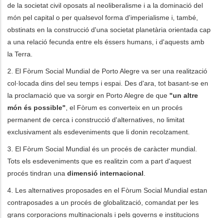
de la societat civil oposats al neoliberalisme i a la dominació del
món pel capital o per qualsevol forma d'imperialisme i, també,
obstinats en la construcció d'una societat planetària orientada cap
a una relació fecunda entre els éssers humans, i d'aquests amb
la Terra.
2. El Fòrum Social Mundial de Porto Alegre va ser una realització
col·locada dins del seu temps i espai. Des d'ara, tot basant-se en
la proclamació que va sorgir en Porto Alegre de que
"un altre
món és possible"
, el Fòrum es converteix en un procés
permanent de cerca i construcció d'alternatives, no limitat
exclusivament als esdeveniments que li donin recolzament.
3. El Fòrum Social Mundial és un procés de caràcter mundial.
Tots els esdeveniments que es realitzin com a part d'aquest
procés tindran una
dimensió internacional
.
4. Les alternatives proposades en el Fòrum Social Mundial estan
contraposades a un procés de globalització, comandat per les
grans corporacions multinacionals i pels governs e institucions