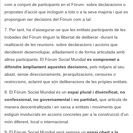
com a conjunt de participants en el Fòrum- sobre declaracions o
propostes d'acció que incloguin a tots o a la seva majoria i que es
proponguin ser decisions del Fòrum com a tal.
7. Per tant, ha d'assegurar-se que les entitats participants de les
trobades del Fòrum tinguin la llibertat de deliberar -durant la
realització de les reunions- sobre declaracions i accions que
decideixin desenvolupar, aïlladament o de forma articulada amb
altres participants. El Fòrum Social Mundial
es compromet a
difondre àmpliament aquestes decisions,
pels mitjans al seu
abast, sense direccionaments, jerarquitzacions, censures o
restriccions, aclarint que són deliberacions de les pròpies entitats.
8. El Fòrum Social Mundial és un
espai plural i diversificat, no
confessional, no governamental i no partidari,
que articula de
manera descentralitzada i en xarxa a entitats i moviments que
estiguin involucrats en accions concretes per a la construcció d'un
món diferent, local o internacional.
9. El Fòrum Social Mundial serà sempre un
espai obert a la