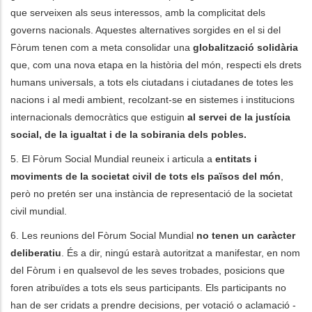
que serveixen als seus interessos, amb la complicitat dels
governs nacionals. Aquestes alternatives sorgides en el si del
Fòrum tenen com a meta consolidar una
globalització solidària
que, com una nova etapa en la història del món, respecti els drets
humans universals, a tots els ciutadans i ciutadanes de totes les
nacions i al medi ambient, recolzant-se en sistemes i institucions
internacionals democràtics que estiguin
al servei de la justícia
social, de la igualtat i de la sobirania dels pobles.
5. El Fòrum Social Mundial reuneix i articula a
entitats i
moviments de la societat civil de tots els països del món
,
però no pretén ser una instància de representació de la societat
civil mundial.
6. Les reunions del Fòrum Social Mundial
no tenen un caràcter
deliberatiu
. És a dir, ningú estarà autoritzat a manifestar, en nom
del Fòrum i en qualsevol de les seves trobades, posicions que
foren atribuïdes a tots els seus participants. Els participants no
han de ser cridats a prendre decisions, per votació o aclamació -