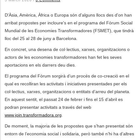
5 March 2020
/
0 Comments
les accions addicionals
D'Àsia, Amèrica, Àfrica o Europa són d'alguns llocs des d'on han
arribat propostes per incloure's en el programa del Fòrum Social
Mundial de les Economies Transformadores (FSMET), que tindrà
lloc del 25 al 28 de juny a Barcelona.
En concret, una desena de col·lectius, xarxes, organitzacions o
actors de les economies transformadores han fet les seves
aportacions en els darrers deu dies.
El programa del Fòrum sorgirà d’un procés de co-creació en el
qual es recolliran les activitats i iniciatives presentades per els
col·lectius, xarxes, organitzacions o entitats d’arreu del planeta.
En aquest sentit, el passat 24 de febrer i fins el 15 d’abril es
podran presentar activitats a través del web
www.join.transformadora.org
.
De moment, la majoria de les propostes que s’han presentat són
entorn de l’economia social i solidaria, però també n’hi ha d’altres