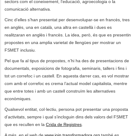
sectors com el coneixement, l’educació, agroecologia o la
comunicació alternativa.
Cinc d’elles s’han presentat per desenvolupar-se en francès, tres
en anglès, una en català, una altra en castellà i dues es
realitzaran en anglès i francès. La idea, però, és que es presentin
propostes en una amplia varietat de llengües per mostrar un
FSMET inclusiu.
Pel que fa al tipus de propostes, n’hi ha des de presentacions de
documentals, exposicions de fotografia, seminaris, tallers i fins i
tot un correfoc i un castell. En aquesta darrer cas, es vol mostrar
com amb el correfoc es crema l’actual model capitalista, mentre
que entre totes i amb un castell construïm les alternatives
econòmiques.
Qualsevol entitat, col·lectiu, persona pot presentar una proposta
d’activitats, sempre i qual s’incloguin dins dels valors del FSMET
que es recullen en la
Crida de Registres
.
A més, en el web de
www.join.transformadora.org
també es