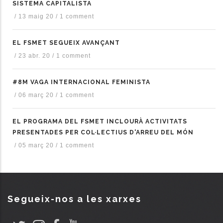
SISTEMA CAPITALISTA
/
13 maig 20
/
1 comment
EL FSMET SEGUEIX AVANÇANT
/
23 abr. 20
/
1 comment
#8M VAGA INTERNACIONAL FEMINISTA
/
06 març 20
/
1 comment
EL PROGRAMA DEL FSMET INCLOURÀ ACTIVITATS
PRESENTADES PER COL·LECTIUS D'ARREU DEL MÓN
/
05 març 20
/
1 comment
Segueix-nos a les xarxes