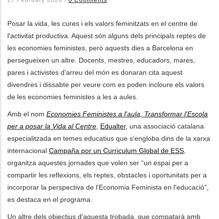
27 February 2020
/
0 Comments
les accions addicionals
Posar la vida, les cures i els valors feminitzats en el centre de
l'activitat productiva. Aquest són alguns dels principals reptes de
les economies feministes, però aquests dies a Barcelona en
persegueixen un altre. Docents, mestres, educadors, mares,
pares i activistes d'arreu del món es donaran cita aquest
divendres i dissabte per veure com es poden incloure els valors
de les economies feministes a les a aules.
Amb el nom
Economies Feministes a l'aula, Transformar l'Escola
per a posar la Vida al Centre
,
Edualter
, una associació catalana
especialitzada en temes educatius que s'engloba dins de la xarxa
internacional
Campaña por un Curriculum Global de ESS
,
organitza aquestes jornades que volen ser “un espai per a
compartir les reflexions, els reptes, obstacles i oportunitats per a
incorporar la perspectiva de l'Economia Feminista en l'educació”,
es destaca en el programa.
Un altre dels objectius d'aquesta trobada, que compatará amb