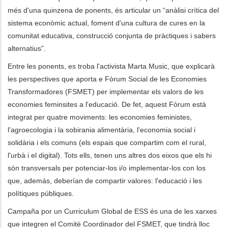
més d'una quinzena de ponents, és articular un “anàlisi crítica del
sistema econòmic actual, foment d'una cultura de cures en la
comunitat educativa, construcció conjunta de pràctiques i sabers
alternatius”.
Entre les ponents, es troba l'activista Marta Music, que explicarà
les perspectives que aporta e Fòrum Social de les Economies
Transformadores (FSMET) per implementar els valors de les
economies feminsites a l'educació. De fet, aquest Fòrum està
integrat per quatre moviments: les economies feministes,
l'agroecologia i la sobirania alimentària, l'economia social i
solidària i els comuns (els espais que compartim com el rural,
l'urbà i el digital). Tots ells, tenen uns altres dos eixos que els hi
són transversals per potenciar-los i/o implementar-los con los
que, además, deberían de compartir valores: l'educació i les
polítiques públiques.
Campaña por un Curriculum Global de ESS és una de les xarxes
que integren el Comitè Coordinador del FSMET, que tindrà lloc