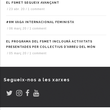
EL FSMET SEGUEIX AVANÇANT
/
23 abr. 20
/
1 comment
#8M VAGA INTERNACIONAL FEMINISTA
/
06 març 20
/
1 comment
EL PROGRAMA DEL FSMET INCLOURÀ ACTIVITATS
PRESENTADES PER COL·LECTIUS D'ARREU DEL MÓN
/
05 març 20
/
1 comment
Segueix-nos a les xarxes