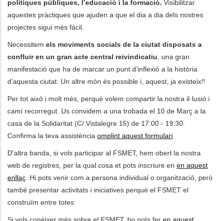
polítiques públiques, l’educació i la formació.
Visibilitzar
aquestes pràctiques que ajuden a que el dia a dia dels nostres
projectes sigui més fàcil.
Necessitem
els moviments socials de la ciutat disposats a
confluir en un gran acte central reivindicatiu
, una gran
manifestació que ha de marcar un punt d’inflexió a la història
d’aquesta ciutat: Un altre món és possible i, aquest, ja existeix!!
Per tot això i molt més, perquè volem compartir la nostra il·lusió i
camí recorregut. Us convidem a una trobada el 10 de Març a la
casa de la Solidaritat (C/ Vistalegre 15) de 17:00 - 19:30.
Confirma la teva assistència
omplint aquest formulari
.
D'altra banda, si vols participar al FSMET, hem obert la nostra
web de registres, per la qual cosa et pots inscriure en
en aquest
enllaç
. Hi pots venir com a persona individual o organització, però
també presentar activitats i iniciatives perquè el FSMET el
construïm entre totes
Si vols conèixer més sobre el FSMET, ho pots fer
en aquest