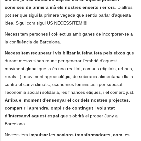
coneixeu de primera mà els nostres encerts i errors
. D’altres
pot ser que sigui la primera vegada que sentiu parlar d'aquesta
idea. Sigui com sigui US NECESSITEM!!!!
Necessitem persones i col·lectius amb ganes de incorporar-se a
la confluència de Barcelona.
Necessitem recuperar i visibilizar la feina feta pels eixos
que
durant mesos s'han reunit per generar l’embrió d'aquest
moviment global que ja és una realitat, comuns (digitals, urbans,
rurals...), moviment agroecològic, de sobirania alimentaria i lluita
contra el canvi climàtic, economies feministes i per suposat
l’economia social i solidària, les finances ètiques, i el comerç just.
Arriba el moment d'ensenyar el cor dels nostres projectes,
compartir i aprendre, omplir de contingut i voluntat
d’intercanvi aquest espai
que s’obrirà el proper Juny a
Barcelona.
Necessitem
impulsar les accions transformadores, com les