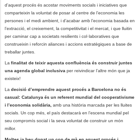
d’aquest procés és acostar moviments socials i iniciatives que
comparteixin la voluntat de posar al centre de l’economia les
les accions addicionals
persones i el medi ambient, i d’acabar amb l’economia basada en
l’extracció, el creixement, la competitivitat i el mercat, i que lluitin
per caminar cap a societats resilients i col·laboratives que
construeixin i reforcin aliances i accions estratègiques a base de
treballar juntes.
La
finalitat de teixir aquesta confluència és construir juntes
una agenda global inclusiva
per reivindicar l’altre món que ja
existeix!
La
decisió d’emprendre aquest procés a Barcelona no és
casual: Catalunya és un referent mundial del cooperativisme
i l’economia solidària,
amb una història marcada per les lluites
socials. Un cop més, el país destacarà en l’escena mundial pel
seu compromís social i la seva voluntat de construir un món
millor.
Moltes ja heu donat un cop de mà en aquest procés i