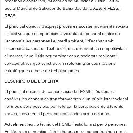
hegemònic capitalista, tal com es va anunciar a l’últim Fòrum
Social Mundial de Salvador de Bahia des de la
XES
,
RIPESS
, i
REAS
.
El principal objectiu d’aquest procés és acostar moviments socials
i iniciatives que comparteixin la voluntat de posar al centre de
l’economia les persones i el medi ambient, i d’acabar amb
l’economia basada en l’extracció, el creixement, la competitivitat i
el mercat, i que lluitin per caminar cap a societats resilients i
col·laboratives que construeixin i reforcin aliances i accions
estratègiques a base de treballar juntes.
DESCRIPCIÓ DE L’OFERTA
El principal objectiu de comunicació de l’FSMET és donar a
conéixer les economies transformadores a un públic internacional
i el més divers possible, per reforçar la participació de diferents
xarxes, moviments i persones implicades arreu del món.
Actualment l’equip tècnic del FSMET està format per 6 persones.
En l’àrea de comunicació ja hi ha una persona contractada per la