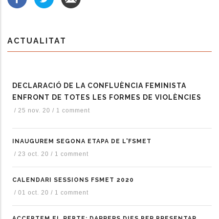
ACTUALITAT
DECLARACIÓ DE LA CONFLUÈNCIA FEMINISTA
ENFRONT DE TOTES LES FORMES DE VIOLÈNCIES
/
25 nov. 20
/
1 comment
INAUGUREM SEGONA ETAPA DE L'FSMET
/
23 oct. 20
/
1 comment
CALENDARI SESSIONS FSMET 2020
/
01 oct. 20
/
1 comment
ACCEPTEM EL REPTE: DARRERS DIES PER PRESENTAR