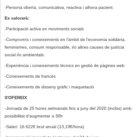
-Persona oberta, comunicativa, reactiva i alhora pacient.
Es valorarà:
-Participació activa en moviments socials
-Compromís i coneixements en l’àmbit de l’economia solidària,
feminismes, consum responsable, i/o altres causes de justícia
social i/o ambientals.
-Experiència i coneixements tècnics en gestió de pàgines web
-Coneixements de francés
-Coneixements de disseny gràfic i maquetació
S'OFEREIX
-Jornada de 25 hores setmanals fins a juny del 2020 (inclòs) amb
possibilitat d’augmentar a 30h
-Salari: 16.622€ brut anual (13,19€/hora)