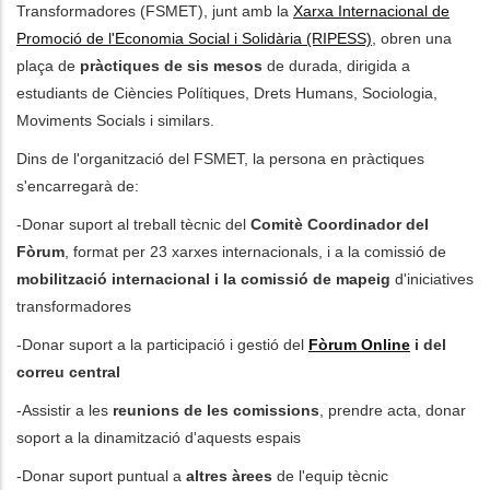
Transformadores (FSMET), junt amb la
Xarxa Internacional de
Promoció de l'Economia Social i Solidària (RIPESS)
, obren una
les accions addicionals
plaça de
pràctiques de sis mesos
de durada, dirigida a
estudiants de Ciències Polítiques, Drets Humans, Sociologia,
Moviments Socials i similars.
Dins de l'organització del FSMET, la persona en pràctiques
s'encarregarà de:
-Donar suport al treball tècnic del
Comitè Coordinador del
Fòrum
, format per 23 xarxes internacionals, i a la comissió de
mobilització internacional i la comissió de mapeig
d'iniciatives
transformadores
-Donar suport a la participació i gestió del
Fòrum Online
i del
correu central
-Assistir a les
reunions de les comissions
, prendre acta, donar
soport a la dinamització d'aquests espais
-Donar suport puntual a
altres àrees
de l'equip tècnic