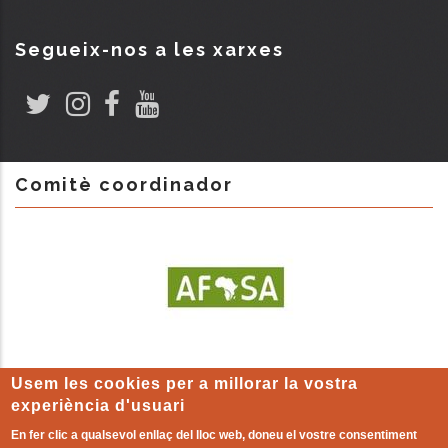
Segueix-nos a les xarxes
Comitè coordinador
Usem les cookies per a millorar la vostra
experiència d'usuari
En fer clic a qualsevol enllaç del lloc web, doneu el vostre consentiment