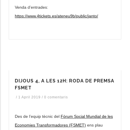
Venda d’entrades:
https://www.4tickets.es/ateneu9b/public/
janto/
DIJOUS 4, A LES 12H: RODA DE PREMSA
FSMET
/
1 April 2019
/
0 comentaris
Des de l’equip tècnic del
Fòrum Social Mundial de les
Economies Transformadores (FSMET)
ens plau