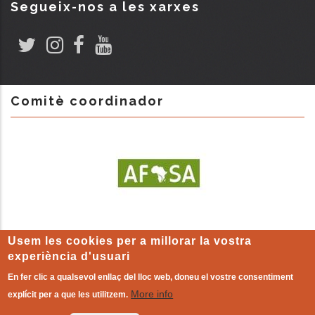
Segueix-nos a les xarxes
Comitè coordinador
Usem les cookies per a millorar la vostra
experiència d'usuari
En fer clic a qualsevol enllaç del lloc web, doneu el vostre consentiment
More info
explícit per a que les utilitzem.
AVIS LEGAL
-
Política de cookies
| L'altre món que ja existeix!