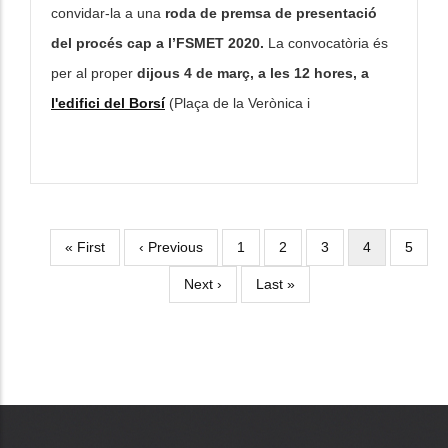
convidar-la a una
roda de premsa de presentació
del procés cap a l’FSMET 2020.
La convocatòria és
per al proper
dijous
4 de març, a les 12 hores, a
l'edifici del Borsí
(Plaça de la Verònica i
Primera
« First
Pàgina
‹ Previous
Page
1
Page
2
Page
3
Pàgina
4
Page
5
Paginació
pàgina
anterior
actual
Pàgina
Next ›
Última
Last »
següent
pàgina