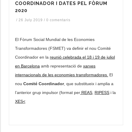
COORDINADOR I DATES PEL FÒRUM
2020
les accions addicionals
/
26 July 2019
/
0 comentaris
El Fòrum Social Mundial de les Economies
Transformadores (FSMET) va definir el nou Comité
Coordinador en la
reunió celebrada el 18 i 19 de juliol
en Barcelona
amb representació de
xarxes
internacionals de les economies transformadores.
El
nou
Comité Coordinador
, que substitueix i amplia a
l’anterior grup impulsor (format per
REAS
,
RIPESS
i la
XES<