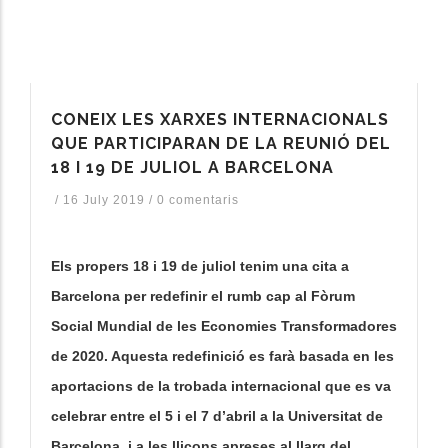
CONEIX LES XARXES INTERNACIONALS
QUE PARTICIPARAN DE LA REUNIÓ DEL
18 I 19 DE JULIOL A BARCELONA
/
16 July 2019
/
0 comentaris
Els propers 18 i 19 de juliol tenim una cita a
Barcelona per redefinir el rumb cap al Fòrum
Social Mundial de les Economies Transformadores
de 2020. Aquesta redefinició es farà basada en les
aportacions de la trobada internacional que es va
celebrar entre el 5 i el 7 d’abril a la Universitat de
Barcelona, i a les lliçons apreses al llarg del