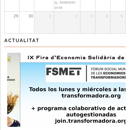
dj., 25/06/2020 -
15:00
29
30
1
2
3
4
5
ACTUALITAT