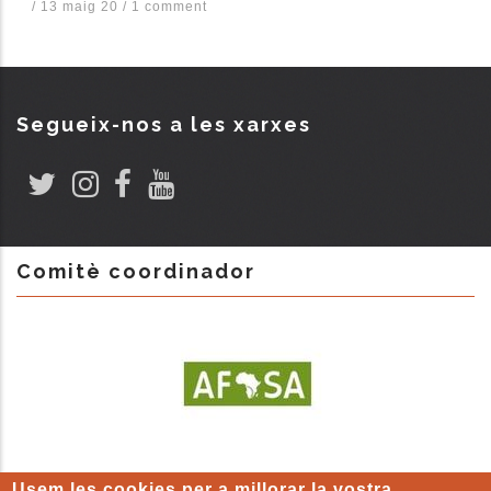
/
13 maig 20
/
1 comment
Segueix-nos a les xarxes
Comitè coordinador
Usem les cookies per a millorar la vostra