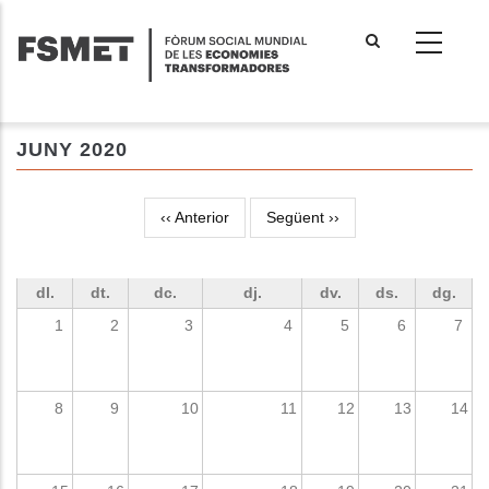
Vés
al
contingut
JUNY 2020
‹‹
Anterior
Següent
››
Paginació
dl.
dt.
dc.
dj.
dv.
ds.
dg.
1
2
3
4
5
6
7
8
9
10
11
12
13
14