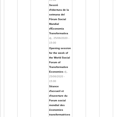
Sessió
d'obertura de la
setmana del
Fòrum Social
Mundial
d'Economia
Transformativa
dj., 25/06/2020 -
15:00
Opening session
for the week of
the World Social
Forum of
Transformative
Economies
dj.,
25/06/2020 -
15:00
Séance
d'accueil et
d'ouverture du
Forum social
mondial des
économies
transformatrices