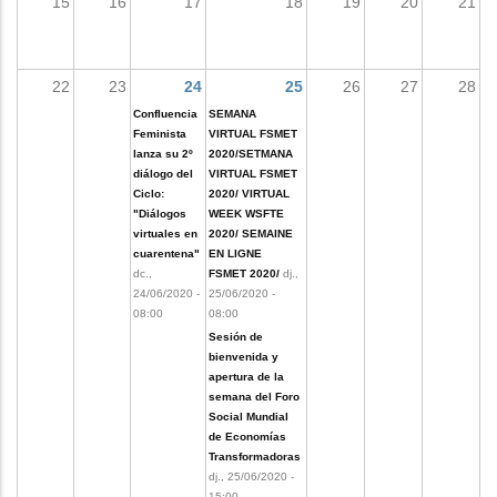
15
16
17
18
19
20
21
les accions addicionals
22
23
24
25
26
27
28
Confluencia
SEMANA
Feminista
VIRTUAL FSMET
lanza su 2º
2020/SETMANA
diálogo del
VIRTUAL FSMET
Ciclo:
2020/ VIRTUAL
"Diálogos
WEEK WSFTE
virtuales en
2020/ SEMAINE
cuarentena"
EN LIGNE
dc.,
FSMET 2020/
dj.,
24/06/2020 -
25/06/2020 -
08:00
08:00
Sesión de
bienvenida y
apertura de la
semana del Foro
Social Mundial
de Economías
Transformadoras
dj., 25/06/2020 -
15:00